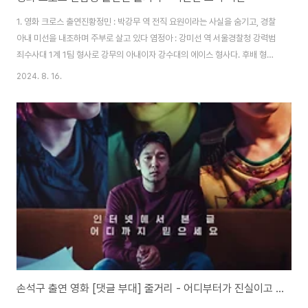
1. 영화 크로스 출연진황정민 : 박강무 역 전직 요원이라는 사실을 숨기고, 경찰
아내 미선을 내조하며 주부로 살고 있다 염정아 : 강미선 역 서울경찰청 강력범
죄수사대 1계 1팀 형사로 강무의 아내이자 강수대의 에이스 형사다. 후배 형사
들의 오해로 강무가 바람피운다고 생각하고 쫓다가 의도치 않게 비밀 첩보 작
2024. 8. 16.
전에 합류된다. 전혜진 : 장희주 역 강무와 함께 일했던 후배 요원. 우연치 않게
강무와 만나 실종된 남편 감중산을 함께 찾기 위해 작전을 펼친다. 정만식 : 이
상웅 역 서울경찰청 강력범죄수사대 1계 1팀장 차래형 : 조헌기 역, 이호철 : 동
수 역 서울경찰청 강력범죄수사대 1계 1팀 형사 김주헌 : 김중산 역 국군정보사
령부 소령, 희주의 남편 2. 영화 크로스 줄거리 전직 요원이었던 강무는 강력계
..
손석구 출연 영화 [댓글 부대] 줄거리 - 어디부터가 진실이고 어디까지가 거짓인가