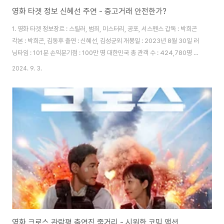
영화 타겟 정보 신혜선 주연 - 중고거래 안전한가?
1. 영화 타겟 정보장르 : 스릴러, 범죄, 미스터리, 공포, 서스펜스 갑독 : 박희곤
각본 : 박희곤, 김동후 출연 : 신혜선, 김성균외 개봉일 : 2023년 8월 30일 러
닝타임 : 101분 손익분기점 : 100만 명 대한민국 총 관객 수 : 424,780명 상
영등급 : 15세 이상 관람가 2. 영화 타겟 줄거리한 남자가 컴퓨터 매매를 위해
2024. 9. 3.
중고거래 사이트를 이용 매수자를 집에서 만나기로 했다. 거래자는 여자였으나
일이 생겨 오빠를 보낸다는 메시지가 왔다. 그 후 찾아온 거래자. 그런데 갑자기
남자를 살해한다. 남자를 죽이고 집안의 모든 물건을 중고 거래 사이트에 올린
다. 인테리어 회사에서 팀장으로 일하는 장수현. 매일 실장에게 깨지는 게 일이
다. 오늘도 현장에서 일어난 손실을 수현에게 물어내라는 실..
영화 크로스 관람평 출연진 줄거리 - 시원한 코믹 액션