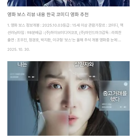
영화 보스 리뷰 내용 한국 코미디 영화 추천
1. 영화 보스 정보개봉 : 2025.10.03등급 : 15세 이상 관람가장르 : 코미디, 액
션러닝타임 : 98분배급 : (주)하이브미디어코프, (주)마인드마크감독 : 라희찬
출연 : 조우진, 정경호, 박지환, 이규형 '보스'는 올해 추석 개봉 영화중 눈에 띄
는 성적을 거뒀습니다.개봉 첫날에만 24만 명의 관객이 들었고 최근 5년간 개
2025. 10. 30.
봉작 중 가장 높은 오프닝 스코어라고 합니다.또한 개봉 일주일 만에 손익 분기
점인 170만 관객을 동원하며흥행에 성공했습니다. 2. 영화 보스 출연진 인물
정보 나순태 역 : 조우진조직의 2인자로 모두가 바라는 보스 후계자다.사랑하
는 아내와 딸이 있는 순태는 조직에서 탈퇴하고, 운영하는 중국집을 프렌차이
즈화 하여 쉐프로 성공하고 싶다. 동강표 역 : 정경호조직의 계보를 잇..