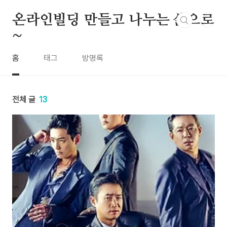
본문 바로가기
온라인빌딩 만들고 나누는 삶으로
~
홈
태그
방명록
전체 글
13